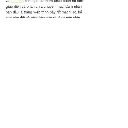
vào
 mu 88
 xem qua để tham khảo cách họ làm 
giao diện và phân chia chuyên mục. Cảm nhận 
ban đầu là trang web trình bày rất mạch lạc, bố 
cục cân đối và chia khu vực rõ ràng nên nhìn 
rất thoáng mắt. Thanh điều hướng cũng được 
làm trực quan, hiển thị đủ danh mục nên việc 
thao tác hay chuyển đổi giữa các phần nội dung 
cực kỳ…
Show More
Edited
Like
Reply
go gogogo
10 hours ago
Vừa mở 
tỷ lệ kèo bóng đá
 lên là thấy giao diện 
kiểu đồng bộ thật, bấm qua lại không bị lệch 
nhịp hay phải đoán xem nút nằm đâu. Nội dung 
cũng chia thành từng khối rõ ràng nên lướt 
nhanh vẫn nắm được ý chính, không bị ngợp 
chữ. Mình thích cái cách họ viết kiểu “ăn khớp” 